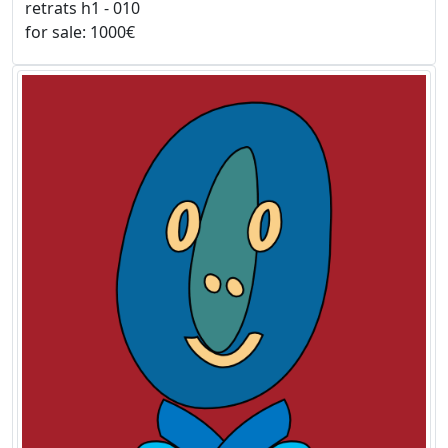
retrats h1 - 010
for sale: 1000€