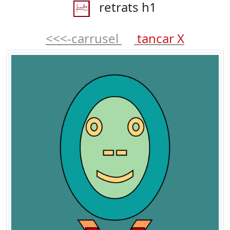
retrats h1
<<<-carrusel
tancar X