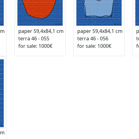
cm
paper 59,4x84,1 cm
paper 59,4x84,1 cm
p
terra 46 - 055
terra 46 - 056
te
for sale: 1000€
for sale: 1000€
fo
cm